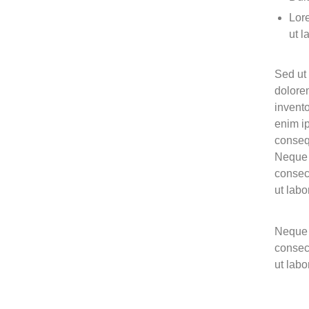
Lore
ut l
Sed ut 
dolore
invento
enim ip
conseq
Neque 
consec
ut lab
Neque 
consec
ut lab