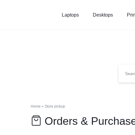
Laptops
Desktops
Pri
NOVELTY
NOVELTY
TECH
TECH
SOLUTION
SOLUTION
LIMITED
Home
»
Store pickup
Orders & Purchas