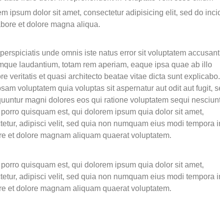
m ipsum dolor sit amet, consectetur adipisicing elit, sed do inci
abore et dolore magna aliqua.
perspiciatis unde omnis iste natus error sit voluptatem accusan
mque laudantium, totam rem aperiam, eaque ipsa quae ab illo
re veritatis et quasi architecto beatae vitae dicta sunt explicab
sam voluptatem quia voluptas sit aspernatur aut odit aut fugit, 
uuntur magni dolores eos qui ratione voluptatem sequi nesciunt
porro quisquam est, qui dolorem ipsum quia dolor sit amet,
tetur, adipisci velit, sed quia non numquam eius modi tempora i
ore et dolore magnam aliquam quaerat voluptatem.
porro quisquam est, qui dolorem ipsum quia dolor sit amet,
tetur, adipisci velit, sed quia non numquam eius modi tempora i
ore et dolore magnam aliquam quaerat voluptatem.