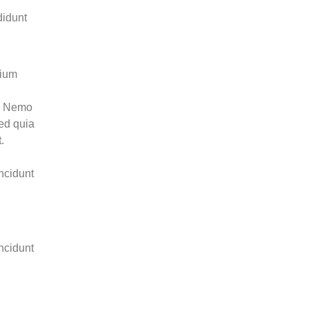
didunt
tium
o. Nemo
sed quia
.
ncidunt
ncidunt