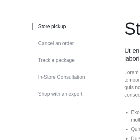
S
Store pickup
Cancel an order
Ut en
labor
Track a package
Lorem i
In-Store Consultation
tempor
quis no
Shop with an expert
conseq
Exce
moll
Quis
Duis